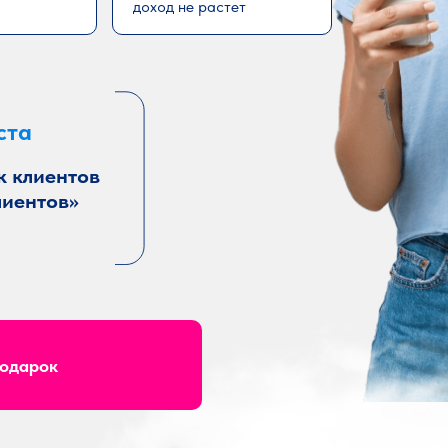
доход не растет
ста
к клиентов
лиентов»
подарок