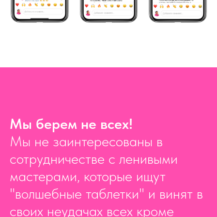
Мы берем не всех!
Мы не заинтересованы в
сотрудничестве с ленивыми
мастерами, которые ищут
"волшебные таблетки" и винят в
своих неудачах всех кроме