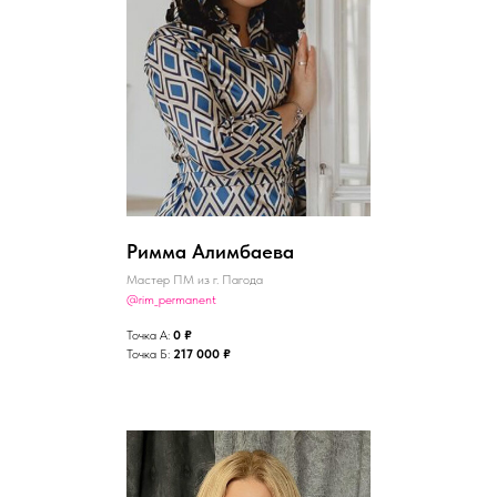
Римма Алимбаева
Мастер ПМ из г. Пагода
@rim_permanent
Точка А:
0 ₽
Точка Б:
217 000 ₽