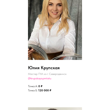
Юлия Крупская
Мастер ПМ из г. Северодвинск
@krupskaya.pmtatu
Точка А:
0 ₽
Точка Б:
120 000 ₽