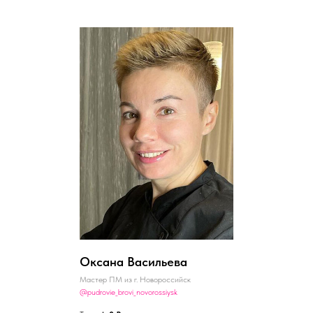
Оксана Васильева
Мастер ПМ из г. Новороссийск
@pudrovie_brovi_novorossiysk