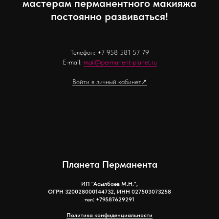
мастерам перманентного макияжа
постоянно развиваться!
Телефон:
+7 958 581 57 79
E-mail:
mail@permanent-planet.ru
Войти в личный кабинет↗
Планета Перманента
ИП "Асылбаев М.Н.",
ОГРН 320028000144732, ИНН 027503073258
тел: +79587629291
Политика конфиденциальности