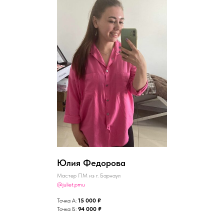
Юлия Федорова
Мастер ПМ из г. Барнаул
@juliet.pmu
Точка А:
15 000 ₽
Точка Б:
94 000 ₽