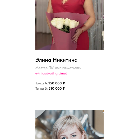
Элина Никитина
Мастер ПМ из г. Альметьевск
@microblading_almet
Точка А:
150 000 ₽
Точка Б:
310 000 ₽