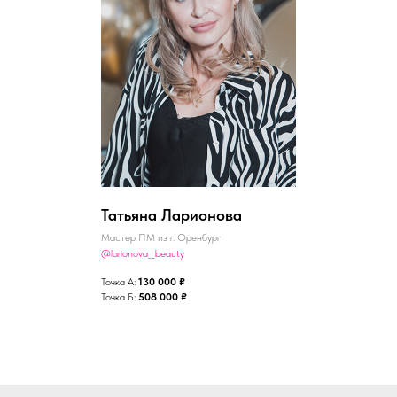
Татьяна Ларионова
Мастер ПМ из г. Оренбург
@
larionova__beauty
Точка А:
130 000 ₽
Точка Б:
508 000 ₽