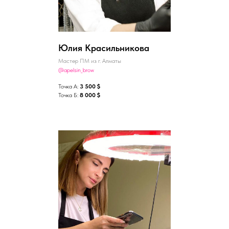
Юлия Красильникова
Мастер ПМ из г. Алматы
@apelsin_brow
Точка А:
3 500 $
Точка Б:
8 000 $